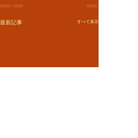
すべて表示
最新記事
「もう一生この体のまま
【3ヶ月で−7.4k
かも…」 そう思ったこと
性が“もう無理か