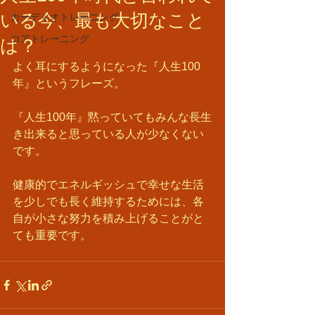
いる今、最も大切なこと
カーディオトレーニング
コアトレーニング
は？
よく耳にするようになった『人生100
年』というフレーズ。
『人生100年』黙っていてもみんな長生
き出来ると思っている人が少なくない
です。
健康的でエネルギッシュで幸せな生活
を少しでも長く維持するためには、各
自が小さな努力を積み上げることがと
ても重要です。