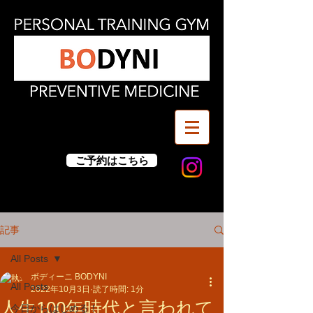
ご予約はこちら
記事
All Posts
ボディーニ BODYNI
All Posts
2022年10月3日
読了時間: 1分
人生100年時代と言われて
今日からはじめる！